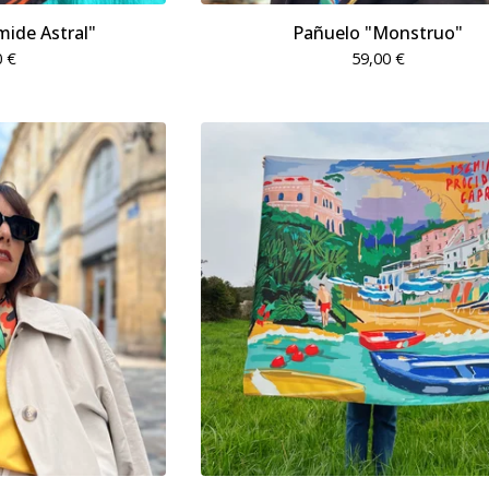
mide Astral"
Pañuelo "Monstruo"
0
€
59,00
€