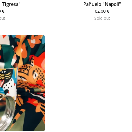
 Tigresa"
Pañuelo "Napoli"
0
€
62,00
€
out
Sold out